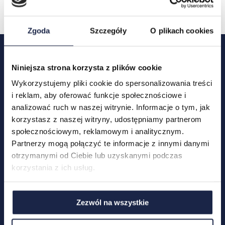
Zgoda
Szczegóły
O plikach cookies
Chcesz wynająć mieszkanie?
Niniejsza strona korzysta z plików cookie
Lokalizacje
Wykorzystujemy pliki cookie do spersonalizowania treści
Skontaktuj się z nami
i reklam, aby oferować funkcje społecznościowe i
Mieszkania
analizować ruch w naszej witrynie. Informacje o tym, jak
korzystasz z naszej witryny, udostępniamy partnerom
O nas
społecznościowym, reklamowym i analitycznym.
Partnerzy mogą połączyć te informacje z innymi danymi
FAQ
otrzymanymi od Ciebie lub uzyskanymi podczas
korzystania z ich usług.
Zezwól na wszystkie