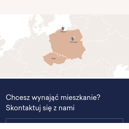
1
Gdańsk
3
Warszawa
Praga
Chcesz wynająć mieszkanie?
Skontaktuj się z nami
PL