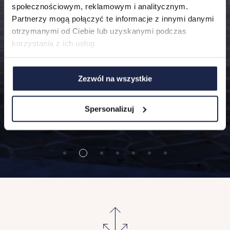
O nas
społecznościowym, reklamowym i analitycznym.
Partnerzy mogą połączyć te informacje z innymi danymi
FAQ
otrzymanymi od Ciebie lub uzyskanymi podczas
korzystania z ich usług.
Zezwól na wszystkie
Spersonalizuj