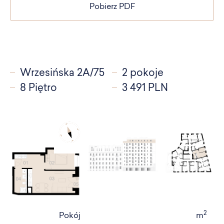
Pobierz PDF
Wrzesińska 2A/75
2 pokoje
8 Piętro
3 491 PLN
2
Pokój
m