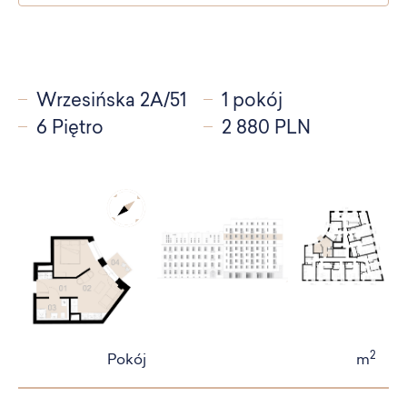
Wrzesińska 2A/51
1 pokój
6 Piętro
2 880 PLN
2
Pokój
m