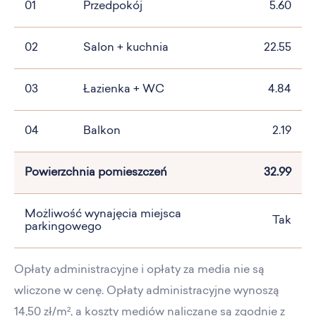
01
Przedpokój
5.60
02
Salon + kuchnia
22.55
03
Łazienka + WC
4.84
04
Balkon
2.19
Powierzchnia pomieszczeń
32.99
Możliwość wynajęcia miejsca
Tak
parkingowego
Opłaty administracyjne i opłaty za media nie są
wliczone w cenę. Opłaty administracyjne wynoszą
14,50 zł/m², a koszty mediów naliczane są zgodnie z