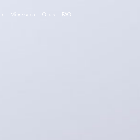
je
Mieszkania
O nas
FAQ