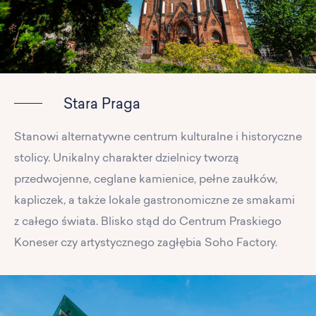
Stara Praga
Stanowi alternatywne centrum kulturalne i historyczne
stolicy. Unikalny charakter dzielnicy tworzą
przedwojenne, ceglane kamienice, pełne zaułków,
kapliczek, a także lokale gastronomiczne ze smakami
z całego świata. Blisko stąd do Centrum Praskiego
Koneser czy artystycznego zagłębia Soho Factory.