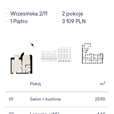
Wrzesińska 2/11
2 pokoje
1 Piętro
3 109 PLN
2
Pokój
m
01
Salon + kuchnia
23.90