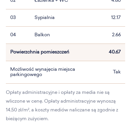
02
Łazienka + WC
4.60
03
Sypialnia
12.17
04
Balkon
2.66
Powierzchnia pomieszczeń
40.67
Możliwość wynajęcia miejsca
Tak
parkingowego
Opłaty administracyjne i opłaty za media nie są
wliczone w cenę. Opłaty administracyjne wynoszą
14,50 zł/m², a koszty mediów naliczane są zgodnie z
bieżącym zużyciem.