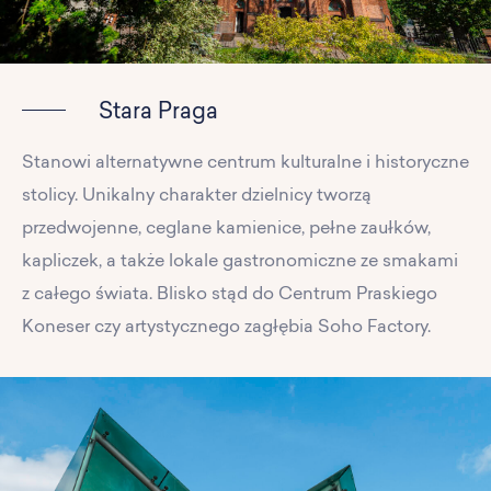
Stara Praga
Stanowi alternatywne centrum kulturalne i historyczne
stolicy. Unikalny charakter dzielnicy tworzą
przedwojenne, ceglane kamienice, pełne zaułków,
kapliczek, a także lokale gastronomiczne ze smakami
z całego świata. Blisko stąd do Centrum Praskiego
Koneser czy artystycznego zagłębia Soho Factory.