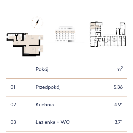
2
Pokój
m
01
Przedpokój
5.36
02
Kuchnia
4.91
03
Łazienka + WC
3.71