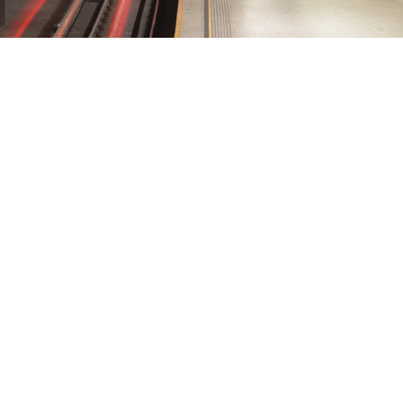
Komunikacja
Dzięki centralnej lokalizacji, do pobliskich biur,
urzędów, szkół czy sklepów dotrzesz pieszo w kilka
minut. W dalsze zakątki miasta można wybrać się
metrem lub jednym z licznych autobusów i tramwajów
dostępnych w odległości 3 min. spacerem. Podróż na
Lotnisko Chopina zajmie tylko pół godziny.