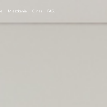
je
Mieszkania
O nas
FAQ