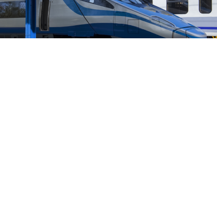
PL
Dostępność
Zaletą lokalizacji jest bliskość biznesowego centrum
Trójmiasta – z biurowcami, sklepami i licznymi
usługami. Rodziny docenią bogatą ofertę szkół oraz
świetne tereny rekreacyjne, bliskość natury i
wszechobecną zieleń.