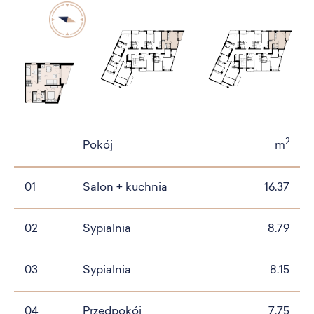
2
Pokój
m
01
Salon + kuchnia
16.37
02
Sypialnia
8.79
03
Sypialnia
8.15
04
Przedpokój
7.75