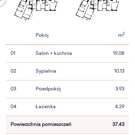
2
Pokój
m
01
Salon + kuchnia
19.08
02
Sypialnia
10.13
03
Przedpokój
3.93
04
Łazienka
4.29
Powierzchnia pomieszczeń
37.43