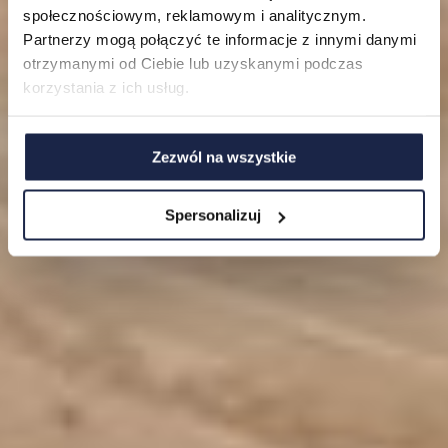
O nas
społecznościowym, reklamowym i analitycznym.
Partnerzy mogą połączyć te informacje z innymi danymi
FAQ
otrzymanymi od Ciebie lub uzyskanymi podczas
korzystania z ich usług.
Zezwól na wszystkie
Spersonalizuj