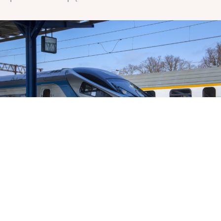
PL
Dostępność
Zaletą lokalizacji jest bliskość biznesowego centrum
Trójmiasta – z biurowcami, sklepami i licznymi