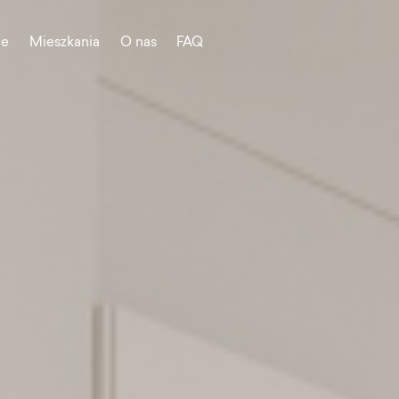
je
Mieszkania
O nas
FAQ