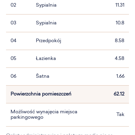
02
Sypialnia
11.31
03
Sypialnia
10.8
04
Przedpokój
8.58
05
Łazienka
4.58
06
Šatna
1.66
Powierzchnia pomieszczeń
62.12
Możliwość wynajęcia miejsca
Tak
parkingowego