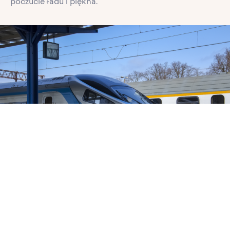
poczucie ładu i piękna.
PL
Dostępność
Zaletą lokalizacji jest bliskość biznesowego centrum
Trójmiasta – z biurowcami, sklepami i licznymi