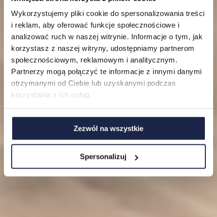
Lokalizacje
Wykorzystujemy pliki cookie do spersonalizowania treści
i reklam, aby oferować funkcje społecznościowe i
Mieszkania
analizować ruch w naszej witrynie. Informacje o tym, jak
korzystasz z naszej witryny, udostępniamy partnerom
O nas
społecznościowym, reklamowym i analitycznym.
Partnerzy mogą połączyć te informacje z innymi danymi
FAQ
otrzymanymi od Ciebie lub uzyskanymi podczas
korzystania z ich usług.
Zezwól na wszystkie
Spersonalizuj