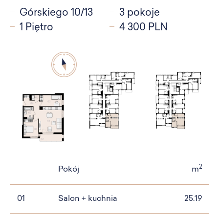
Górskiego 10/13
3 pokoje
1 Piętro
4 300 PLN
2
Pokój
m
01
Salon + kuchnia
25.19