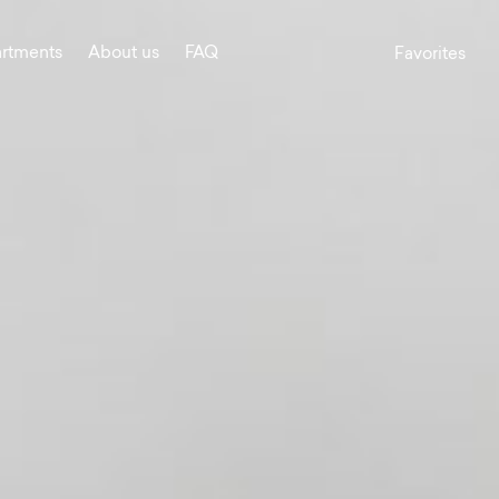
rtments
About us
FAQ
Favorites