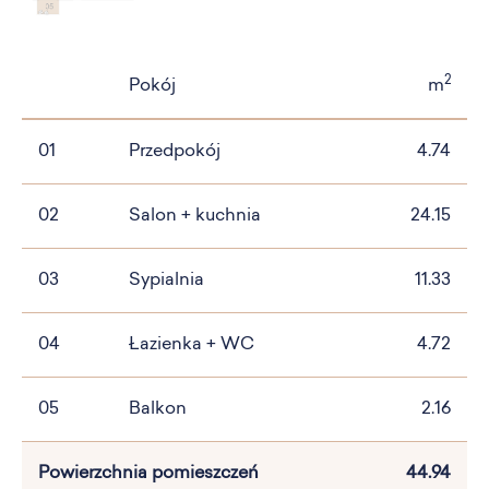
2
Pokój
m
01
Przedpokój
4.74
02
Salon + kuchnia
24.15
03
Sypialnia
11.33
04
Łazienka + WC
4.72
05
Balkon
2.16
Powierzchnia pomieszczeń
44.94