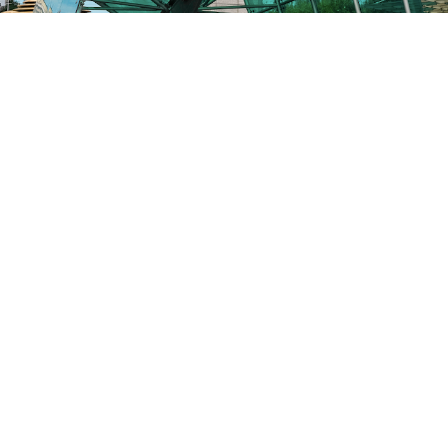
Komunikacja
Dzięki bliskości metra Stadion Narodowy oraz
Dworzec Wileński, a także licznym tramwajom i
autobusom, w kilka minut można dostać się stąd do
centrum lub na Starówkę. W odległości 10 min. pieszo
znajdują się stacje kolejowe Dworzec Wileński i
Warszawa Wschodnia, a tuż obok – rowery miejskie
Veturilo.