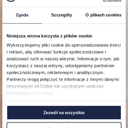
Zgoda
Szczegóły
O plikach cookies
Niniejsza strona korzysta z plików cookie
Lokalizacje
Wykorzystujemy pliki cookie do spersonalizowania treści
i reklam, aby oferować funkcje społecznościowe i
Mieszkania
analizować ruch w naszej witrynie. Informacje o tym, jak
korzystasz z naszej witryny, udostępniamy partnerom
O nas
społecznościowym, reklamowym i analitycznym.
Partnerzy mogą połączyć te informacje z innymi danymi
FAQ
otrzymanymi od Ciebie lub uzyskanymi podczas
korzystania z ich usług.
Zezwól na wszystkie