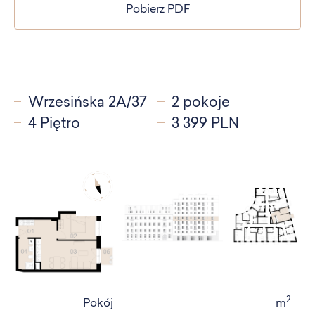
Pobierz PDF
Wrzesińska 2A/37
2 pokoje
4 Piętro
3 399 PLN
2
Pokój
m