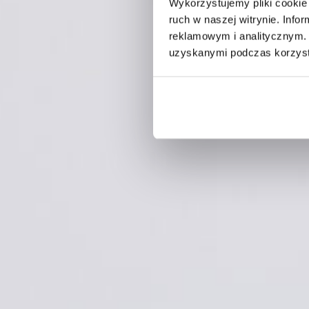
Wykorzystujemy pliki cookie 
ruch w naszej witrynie. Inf
reklamowym i analitycznym. 
uzyskanymi podczas korzysta