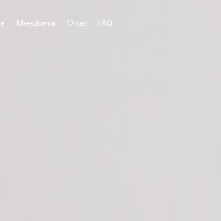
je
Mieszkania
O nas
FAQ