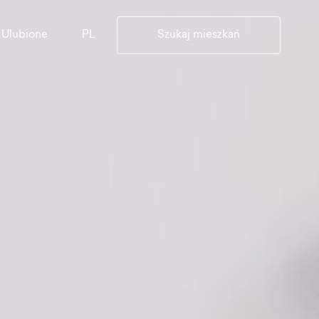
PL
Ulubione
Szukaj mieszkań