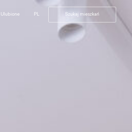
PL
Ulubione
Szukaj mieszkań