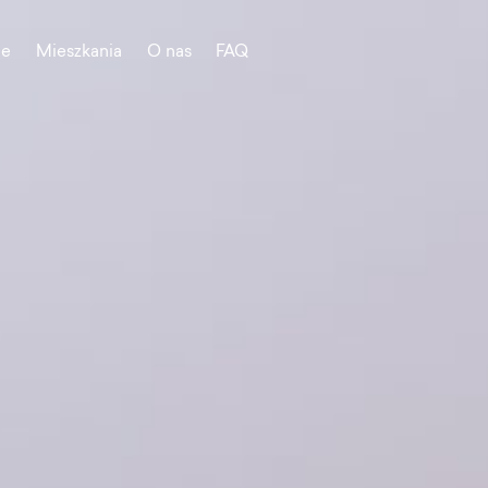
je
Mieszkania
O nas
FAQ