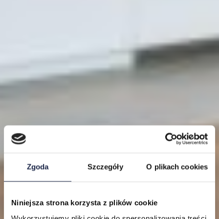
Zgoda
Szczegóły
O plikach cookies
Niniejsza strona korzysta z plików cookie
Lokalizacje
Wykorzystujemy pliki cookie do spersonalizowania treści