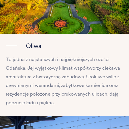
Oliwa
To jedna z najstarszych i najpiękniejszych części
Gdańska. Jej wyjątkowy klimat współtworzy ciekawa
architektura z historyczną zabudową. Urokliwe wille z
drewnianymi werandami, zabytkowe kamienice oraz
rezydencje położone przy brukowanych ulicach, dają
poczucie ładu i piękna.