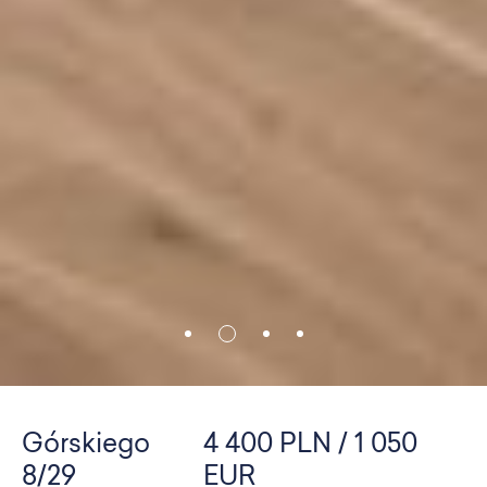
Górskiego
4 400 PLN / 1 050
8/29
EUR