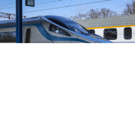
PL
Dostępność
Zaletą lokalizacji jest bliskość biznesowego centrum
Trójmiasta – z biurowcami, sklepami i licznymi
usługami. Rodziny docenią bogatą ofertę szkół oraz
świetne tereny rekreacyjne, bliskość natury i
wszechobecną zieleń.