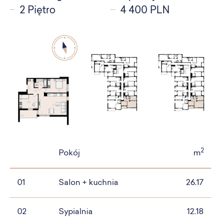
2 Piętro
4 400 PLN
2
Pokój
m
01
Salon + kuchnia
26.17
02
Sypialnia
12.18