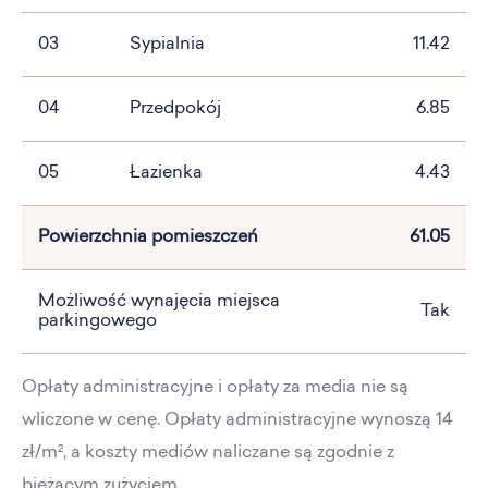
03
Sypialnia
11.42
04
Przedpokój
6.85
05
Łazienka
4.43
Powierzchnia pomieszczeń
61.05
Możliwość wynajęcia miejsca
Tak
parkingowego
Opłaty administracyjne i opłaty za media nie są
wliczone w cenę. Opłaty administracyjne wynoszą 14
zł/m², a koszty mediów naliczane są zgodnie z
bieżącym zużyciem.