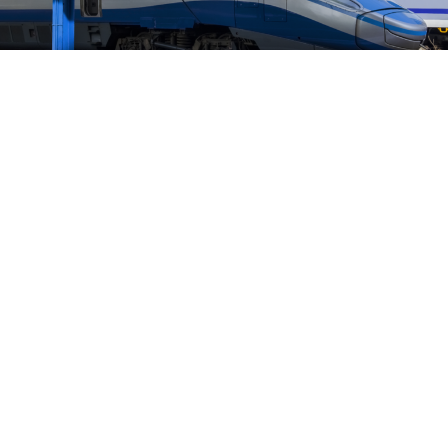
PL
Dostępność
Zaletą lokalizacji jest bliskość biznesowego centrum
Trójmiasta – z biurowcami, sklepami i licznymi
usługami. Rodziny docenią bogatą ofertę szkół oraz
świetne tereny rekreacyjne, bliskość natury i
wszechobecną zieleń.