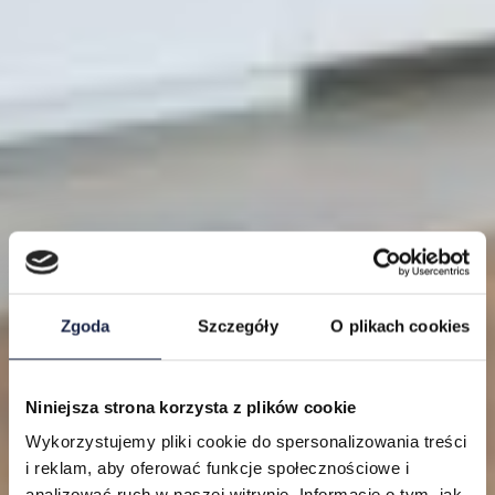
Zgoda
Szczegóły
O plikach cookies
Niniejsza strona korzysta z plików cookie
Lokalizacje
Wykorzystujemy pliki cookie do spersonalizowania treści
i reklam, aby oferować funkcje społecznościowe i
analizować ruch w naszej witrynie. Informacje o tym, jak