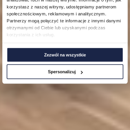
Mieszkania
korzystasz z naszej witryny, udostępniamy partnerom
O nas
społecznościowym, reklamowym i analitycznym.
Partnerzy mogą połączyć te informacje z innymi danymi
FAQ
otrzymanymi od Ciebie lub uzyskanymi podczas
korzystania z ich usług.
Zezwól na wszystkie
Spersonalizuj