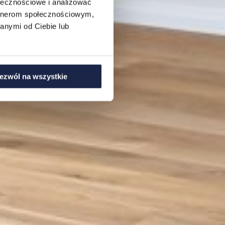
ołecznościowe i analizować
artnerom społecznościowym,
anymi od Ciebie lub
ezwól na wszystkie