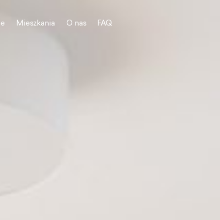
je
Mieszkania
O nas
FAQ