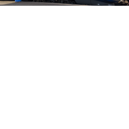
Dostępność
Zaletą lokalizacji jest bliskość biznesowego centrum
Trójmiasta – z biurowcami, sklepami i licznymi
usługami. Rodziny docenią bogatą ofertę szkół oraz
świetne tereny rekreacyjne, bliskość natury i
wszechobecną zieleń.