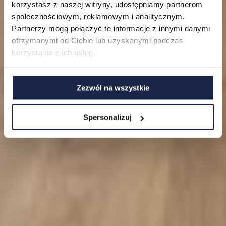
korzystasz z naszej witryny, udostępniamy partnerom
O nas
społecznościowym, reklamowym i analitycznym.
Partnerzy mogą połączyć te informacje z innymi danymi
FAQ
otrzymanymi od Ciebie lub uzyskanymi podczas
korzystania z ich usług.
Zezwól na wszystkie
Spersonalizuj