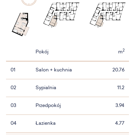
2
Pokój
m
01
Salon + kuchnia
20.76
02
Sypialnia
11.2
03
Przedpokój
3.94
04
Łazienka
4.77