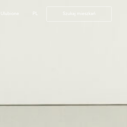
PL
Ulubione
Szukaj mieszkań