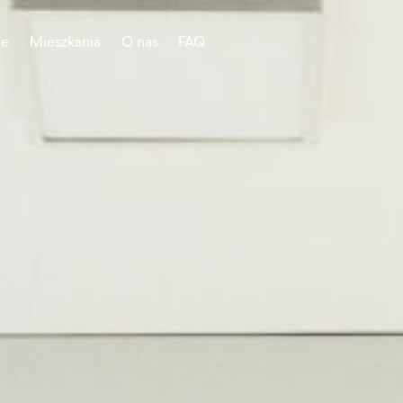
je
Mieszkania
O nas
FAQ