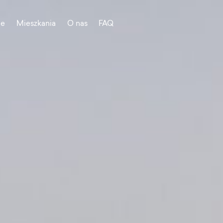
je
Mieszkania
O nas
FAQ