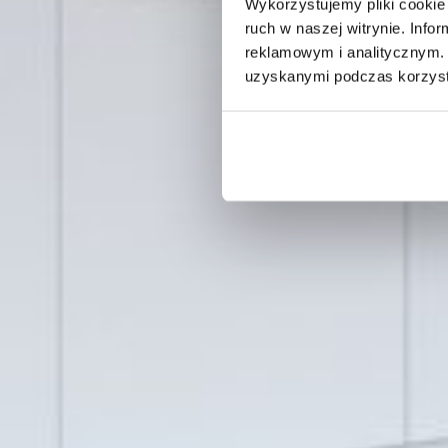
Wykorzystujemy pliki cookie 
ruch w naszej witrynie. Inf
reklamowym i analitycznym. 
uzyskanymi podczas korzysta