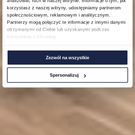
Mieszkania
analizować ruch w naszej witrynie. Informacje o tym, jak
korzystasz z naszej witryny, udostępniamy partnerom
O nas
społecznościowym, reklamowym i analitycznym.
Partnerzy mogą połączyć te informacje z innymi danymi
FAQ
otrzymanymi od Ciebie lub uzyskanymi podczas
korzystania z ich usług.
Zezwól na wszystkie
Spersonalizuj