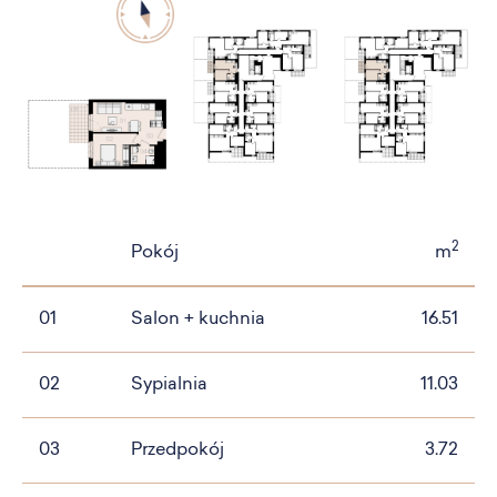
2
Pokój
m
01
Salon + kuchnia
16.51
02
Sypialnia
11.03
03
Przedpokój
3.72