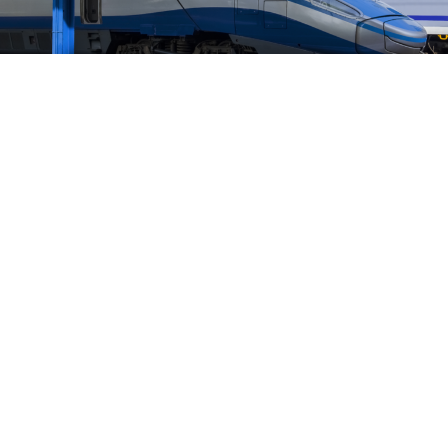
PL
Dostępność
Zaletą lokalizacji jest bliskość biznesowego centrum
Trójmiasta – z biurowcami, sklepami i licznymi
usługami. Rodziny docenią bogatą ofertę szkół oraz
świetne tereny rekreacyjne, bliskość natury i
wszechobecną zieleń.